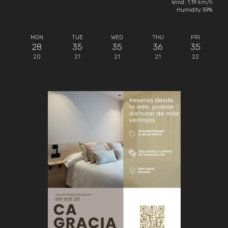
Wind: 1.19 km/h
Humidity 59%
MON
TUE
WED
THU
FRI
28
35
35
36
35
20
21
21
21
22