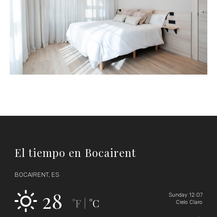
El tiempo en Bocairent
BOCAIRENT, ES
28
Sunday 12:07
°F
°C
|
Cielo Claro