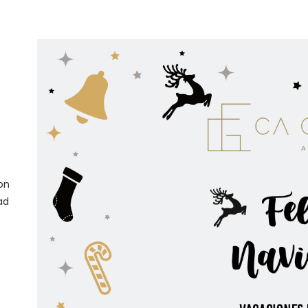
on
ad