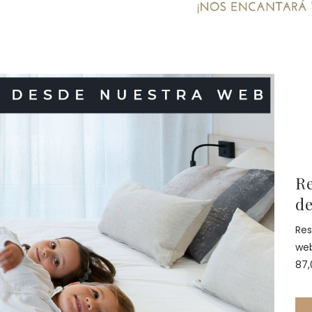
Re
d
Res
web
87,