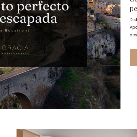
pe
Dis
Apa
des