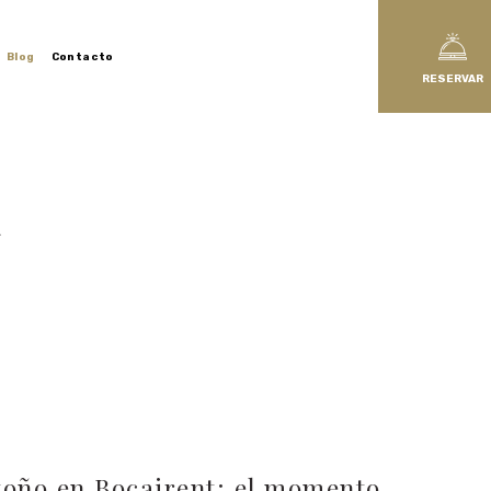
Blog
Contacto
RESERVAR
a
toño en Bocairent: el momento