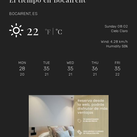
BOCAIRENT, ES
22
Sunday 08:02
°F
°C
|
Cielo Claro
Wind: 4.28 km/h
Humidity 55%
MON
TUE
WED
THU
FRI
28
35
35
36
35
20
21
21
21
22