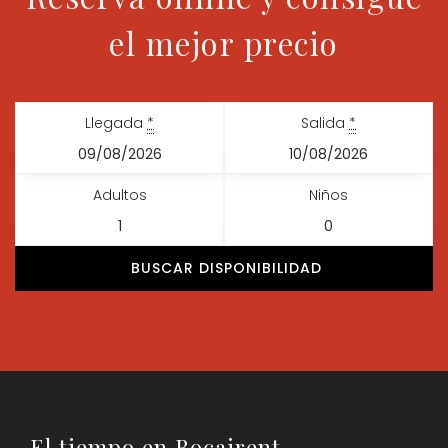
el mejor precio
Llegada
*
Salida
*
Adultos
Niños
El tiempo en Bocairent