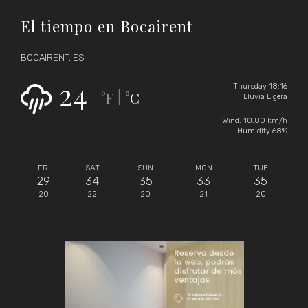
El tiempo en Bocairent
BOCAIRENT, ES
24
Thursday 18:16
°F
°C
|
Lluvia Ligera
Wind: 10.80 km/h
Humidity 68%
FRI
SAT
SUN
MON
TUE
29
34
35
33
35
20
22
20
21
20